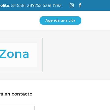
élite:
55-5361-2892
55-5361-1785
Agenda una cita
 Zona
rá en contacto