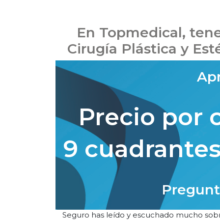
En Topmedical, tene
Cirugía Plástica y Est
Apr
Precio por 
9 cuadrantes
Pregunt
Seguro has leído y escuchado mucho sobre e