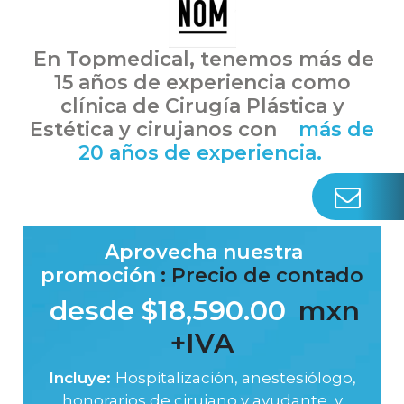
En Topmedical, tenemos más de
15 años de experiencia como
clínica de
Cirugía Plástica y
Estética y cirujanos con
más de
20 años de experiencia.
Aprovecha nuestra
promoción
: Precio de contado
desde $18,590.00
mxn
+IVA
Incluye:
Hospitalización, anestesiólogo,
honorarios de cirujano y ayudante, y