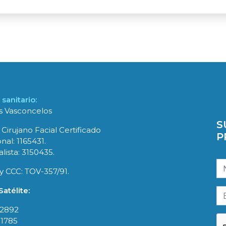
sanitario:
es Vasconcelos
S
 Cirujano Facial Certificado
P
nal: 1165431.
lista: 3150435.
y CCC: TOV-357/91.
atélite:
-2892
-1785