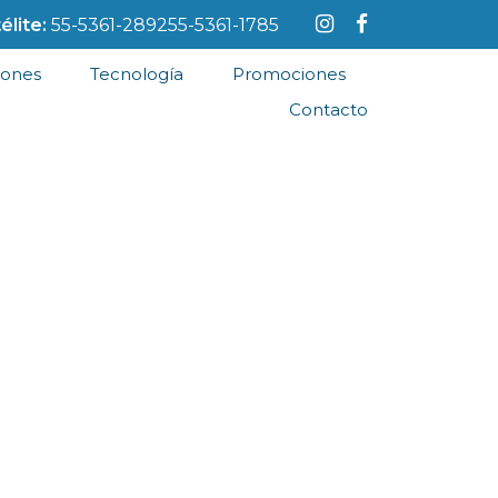
élite:
55-5361-2892
55-5361-1785
iones
Tecnología
Promociones
Contacto