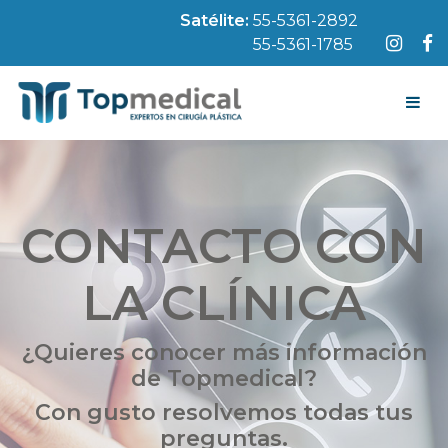
Satélite:
55-5361-2892
55-5361-1785
CONTACTO CON
LA CLÍNICA
¿Quieres conocer más información
de Topmedical?
Con gusto resolvemos todas tus
preguntas.