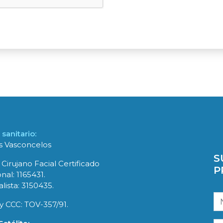
sanitario:
es Vasconcelos
S
 Cirujano Facial Certificado
P
nal: 1165431.
lista: 3150435.
y CCC: TOV-357/91.