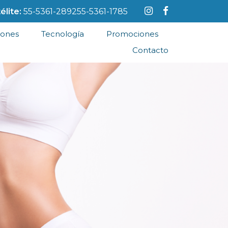
élite:
55-5361-2892
55-5361-1785
iones
Tecnología
Promociones
Contacto