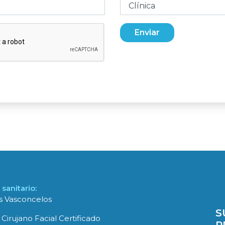
Enviar
sanitario:
es Vasconcelos
S
 Cirujano Facial Certificado