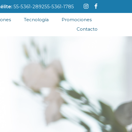
élite:
55-5361-2892
55-5361-1785
iones
Tecnología
Promociones
Contacto