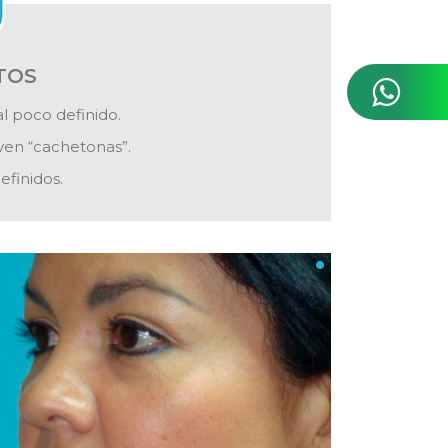
TOS
l poco definido.
ven “cachetonas”.
efinidos.