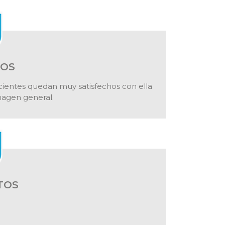
IOS
acientes quedan muy satisfechos con ella
agen general.
TOS