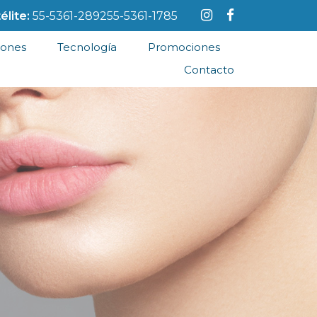
élite:
55-5361-2892
55-5361-1785
iones
Tecnología
Promociones
Contacto