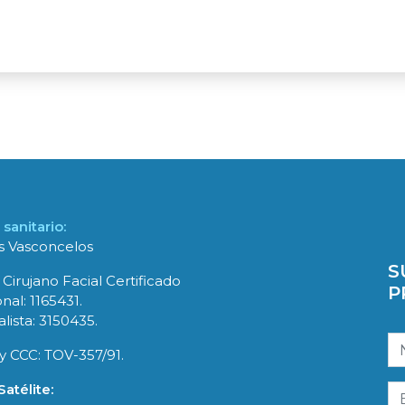
sanitario:
es Vasconcelos
S
 Cirujano Facial Certificado
P
nal: 1165431.
lista: 3150435.
y CCC: TOV-357/91.
atélite: