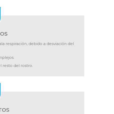
IOS
 respiración, debido a desviación del
mplejos.
 resto del rostro.
TOS